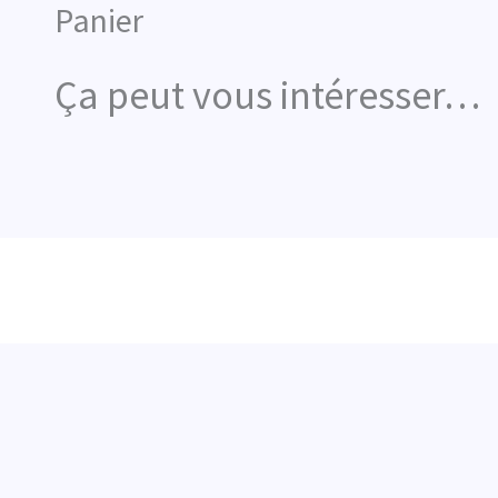
Panier
Aller
au
Ça peut vous intéresser…
contenu