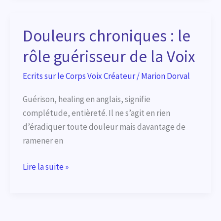
des
femmes
Douleurs chroniques : le
pionnières,
rôle guérisseur de la Voix
la
Voix
Ecrits sur le Corps Voix Créateur
/
Marion Dorval
comme
alliée
Guérison, healing en anglais, signifie
complétude, entièreté. Il ne s’agit en rien
d’éradiquer toute douleur mais davantage de
ramener en
Douleurs
Lire la suite »
chroniques
:
le